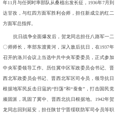
年11月与任弼时率部队从桑植出发长征，1936年7月到
达甘孜，与红四方面军胜利会师，担任新成立的红二
方面军总指挥。
抗日战争全面爆发后，贺龙同志担任八路军一二
〇师师长，率部东渡黄河，深入敌后抗日，在1937年
召开的洛川会议上当选中共中央军委委员，正式参加
中央军委领导工作。历任冀中区军政委员会书记、晋
西北军政委员会书记、晋西北军区司令员，领导抗日
根据地军民反击日寇的“扫荡”和“蚕食”，打击国民党
顽固派，巩固了冀中、晋西北抗日根据地。1942年贺
龙同志回到延安，担任陕甘宁晋绥联防军司令员等职