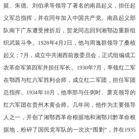
挺、朱德、刘伯承等领导了著名的南昌起义，担任起
义军总指挥，并在同年加入中国共产党。南昌起义部
队南下广东遭受挫折后，贺龙同志回到湘鄂边重新组
织武装斗争。1928年4月2日，他与周逸群领导了桑植
起义；7月，成立中共湘西前敌委员会，正式组编成工
农革命军第四军并担任军长。1930年7月，率领红二军
在鄂西与红六军胜利会师，成立红二军团，担任军团
总指挥。1934年10月，他率部与任弼时、萧克领导的
红六军团在贵州木黄会师。几年间，他作为主要领导
人之一，开创了湘鄂西革命根据地和湘鄂川黔革命根
据地，粉碎了国民党军队的一次次“围剿”，并在1935