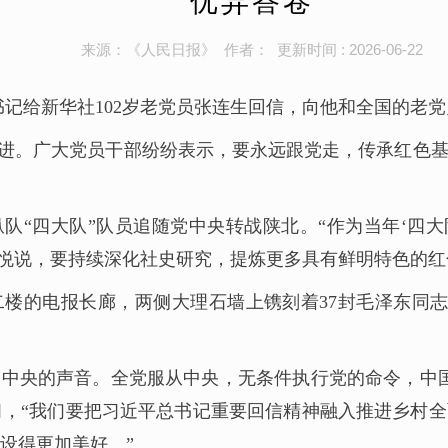
优异答卷
来源：《人民日报》 作者： 更新时间 : 2026-06-22
书记给新华社102岁老党员张连生回信，向他和全国的老
进。广大党员干部纷纷表示，要永远跟党走，传承红色
队“四大队”队员追随党中央转战陕北。“作为当年‘四大
雒悦说，要持续深化社史研究，提炼更多具有鲜明特色的
楼的电报长廊，两侧大理石墙上镌刻着37封毛泽东同
着党中央的声音。全党服从中央，无条件执行党的命令，
，“我们要把习近平总书记重要回信精神融入推进乡村
设得更加美好。”