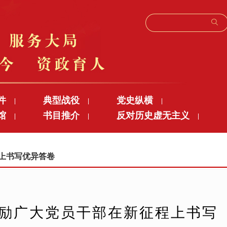
件
典型战役
党史纵横
|
|
|
馆
书目推介
反对历史虚无主义
|
|
|
程上书写优异答卷
激励广大党员干部在新征程上书写