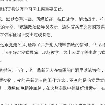
间组织官兵认真学习习主席重要回信。
线、默默负重冲锋。历经长征、抗日战争、解放战争、
的号令。”该连政治指导员表示，连队官兵坚决贯彻落
在强军征程上交出过硬答卷。
永远跟党走’生动诠释了共产党人纯粹赤诚的信仰。”江
，运用好沉浸式展陈、现场教学、线上云展厅等丰富形
。
的摇篮。当年，老一辈新闻人在简陋的窑洞里以笔为枪，
传播矩阵，变的是新闻人的工作方式，不变的是信党爱党
引，赓续红色精神血脉，在火热实践中捕捉鲜活素材，在