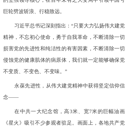
巨轮劈波斩浪、行稳致远。
习近平总书记深刻指出：“只要大力弘扬伟大建党
精神，不忘初心使命，勇于自我革命，不断清除一切
损害党的先进性和纯洁性的有害因素，不断清除一切
侵蚀党的健康肌体的病原体，我们就一定能够确保党
不变质、不变色、不变味。”
永葆先进性，从伟大建党精神中获得坚定信仰信
念——
在中共一大纪念馆，高3米、宽7米的巨幅油画
《星火》吸引不少参观者驻足。画面上，各地共产党