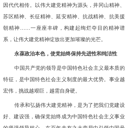
因代代相传。以伟大建党精神为源头，井冈山精神、
苏区精神、长征精神、延安精神、抗战精神、抗美援
朝精神……一座座丰碑，构建起绚烂夺目的精神谱
系，让伟大建党精神绽放出更加璀璨的光芒。
永葆政治本色，使党始终保持先进性和纯洁性
中国共产党的领导是中国特色社会主义最本质的
特征，是中国特色社会主义制度的最大优势。事业越
宏伟，挑战越艰巨，越需自身硬。
传承和弘扬伟大建党精神，是为了把我们党建设
好、建设强，确保党始终成为中国特色社会主义事业
的坚强领导核心，在百年未有之大变局中引领中国号