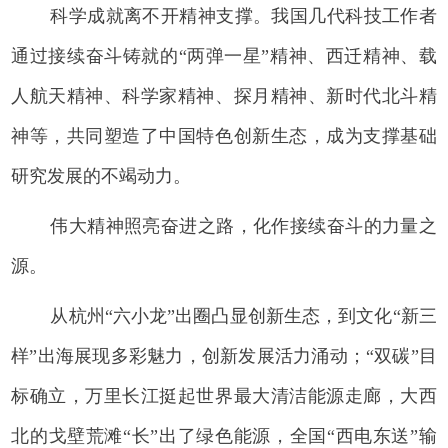
科学成就离不开精神支撑。我国几代科技工作者
通过接续奋斗铸就的“两弹一星”精神、西迁精神、载
人航天精神、科学家精神、探月精神、新时代北斗精
神等，共同塑造了中国特色创新生态，成为支撑基础
研究发展的不竭动力。
伟大精神照亮奋进之路，化作接续奋斗的力量之
源。
从杭州“六小龙”出圈凸显创新生态，到文化“新三
样”出海展现多彩魅力，创新发展活力涌动；“双碳”目
标确立，万里长江挺起世界最大清洁能源走廊，大西
北的戈壁荒滩“长”出了绿色能源，全国“西电东送”输