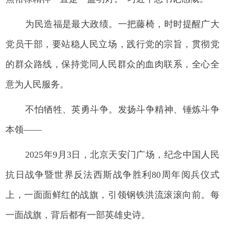
为民造福是最大政绩。一把藤椅，时时提醒广大
党员干部，要站稳人民立场，践行党的宗旨，贯彻党
的群众路线，保持党同人民群众的血肉联系，全心全
意为人民服务。
不怕牺牲、英勇斗争。发扬斗争精神、锤炼斗争
本领——
2025年9月3日，北京天安门广场，纪念中国人民
抗日战争暨世界反法西斯战争胜利80周年阅兵仪式
上，一面面鲜红的战旗，引领钢铁洪流滚滚向前。每
一面战旗，背后都有一部英雄史诗。