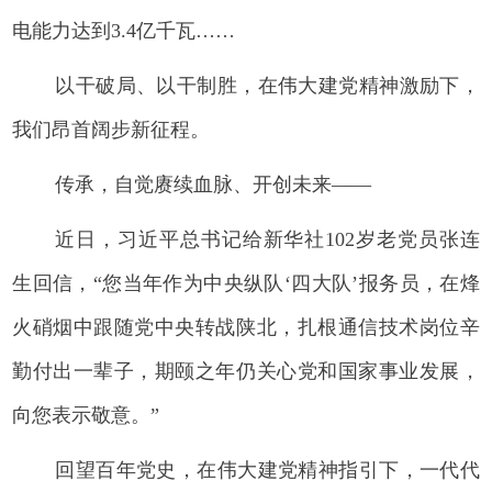
电能力达到3.4亿千瓦……
以干破局、以干制胜，在伟大建党精神激励下，
我们昂首阔步新征程。
传承，自觉赓续血脉、开创未来——
近日，习近平总书记给新华社102岁老党员张连
生回信，“您当年作为中央纵队‘四大队’报务员，在烽
火硝烟中跟随党中央转战陕北，扎根通信技术岗位辛
勤付出一辈子，期颐之年仍关心党和国家事业发展，
向您表示敬意。”
回望百年党史，在伟大建党精神指引下，一代代