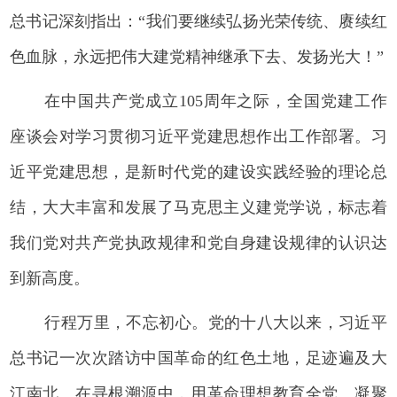
总书记深刻指出：“我们要继续弘扬光荣传统、赓续红
色血脉，永远把伟大建党精神继承下去、发扬光大！”
在中国共产党成立105周年之际，全国党建工作
座谈会对学习贯彻习近平党建思想作出工作部署。习
近平党建思想，是新时代党的建设实践经验的理论总
结，大大丰富和发展了马克思主义建党学说，标志着
我们党对共产党执政规律和党自身建设规律的认识达
到新高度。
行程万里，不忘初心。党的十八大以来，习近平
总书记一次次踏访中国革命的红色土地，足迹遍及大
江南北。在寻根溯源中，用革命理想教育全党、凝聚