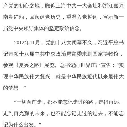
产党的初心之地，瞻仰上海中共一大会址和浙江嘉兴
南湖红船，回顾建党历史，重温入党誓词，宣示新一
届党中央领导集体的坚定政治信念。
2012年11月，党的十八大闭幕不久，习近平总书
记带领十八届中共中央政治局常委来到国家博物馆，
参观《复兴之路》展览。总书记向世界庄严宣告：“实
现中华民族伟大复兴，就是中华民族近代以来最伟大
的梦想。”
“一切向前走，都不能忘记走过的路，走得再远、
走到再光辉的未来，也不能忘记走过的过去，不能忘
记为什么出发。”