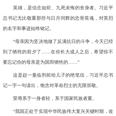
英雄，是信念如炬、九死未悔的舍身者。习近平
总书记无比敬重那些与日月同辉的忠骨英魂，对英烈
的名字和事迹始终铭记。
“母亲因为坚决地做了反满抗日的斗争，今天已经
到了牺牲的前夕了……在你长大成人之后，希望你不
要忘记你的母亲是为国而牺牲的……”
这是赵一曼临刑前给儿子的绝笔信，习近平总书
记一字一句读出，饱含对革命烈士的无限崇敬。
荣辱系于一身者轻，系于国家民族者重。
“我国正处于实现中华民族伟大复兴关键时期，改