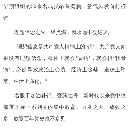
早期组织的50余名成员昂首挺胸，意气风发向前行
进。
理想信念之火一经点燃，就永远不会熄灭。
“理想信念是共产党人精神上的‘钙’，共产党人如
果没有理想信念，精神上就会‘缺钙’，就会得‘软骨
病’，必然导致政治上变质、经济上贪婪、道德上堕
落、生活上腐化。”
着眼于加油补钙、强筋壮骨，新时代以来党中央
部署开展一系列党内集中教育。力度之大、成效之
多，放眼百年党史也不多见。