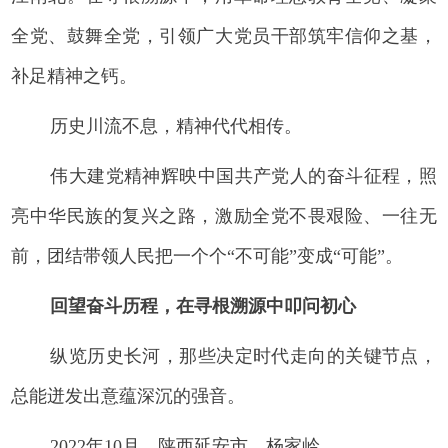
全党、鼓舞全党，引领广大党员干部筑牢信仰之基，
补足精神之钙。
历史川流不息，精神代代相传。
伟大建党精神辉映中国共产党人的奋斗征程，照
亮中华民族的复兴之路，激励全党不畏艰险、一往无
前，团结带领人民把一个个“不可能”变成“可能”。
回望奋斗历程，在寻根溯源中叩问初心
纵览历史长河，那些决定时代走向的关键节点，
总能迸发出意蕴深沉的强音。
2022年10月，陕西延安市，杨家岭。