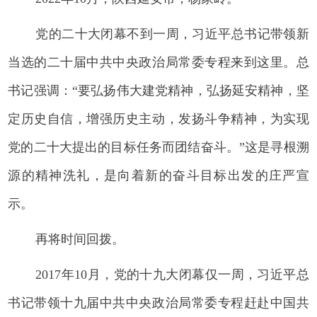
党的二十大闭幕不到一周，习近平总书记带领新
当选的二十届中共中央政治局常委专程来到这里。总
书记强调：“要弘扬伟大建党精神，弘扬延安精神，坚
定历史自信，增强历史主动，发扬斗争精神，为实现
党的二十大提出的目标任务而团结奋斗。”这是寻根溯
源的精神洗礼，是向着新的奋斗目标出发的庄严宣
示。
再将时间回拨。
2017年10月，党的十九大闭幕仅一周，习近平总
书记带领十九届中共中央政治局常委专程赶赴中国共