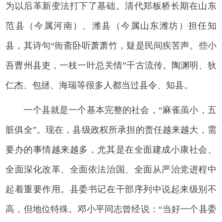
为以后革新变法打下了基础。清代郑板桥长期在山东
范县（今属河南）、潍县（今属山东潍坊）担任知
县，其诗句“衙斋卧听萧萧竹，疑是民间疾苦声。些小
吾曹州县吏，一枝一叶总关情”千古流传。陶渊明、狄
仁杰、包拯、海瑞等很多人都当过县令、知县。
一个县就是一个基本完整的社会，“麻雀虽小，五
脏俱全”。现在，县级政权所承担的责任越来越大，需
要办的事情越来越多，尤其是在全面建成小康社会、
全面深化改革、全面依法治国、全面从严治党进程中
起着重要作用。县委书记在干部序列中说起来级别不
高，但地位特殊。邓小平同志曾经说：“当好一个县委