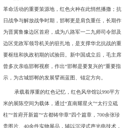
革命活动的重要策源地，红色火种在此悄然播撒；抗
日战争与解放战争时期，邯郸更是肩负重任，长期作
为晋冀鲁豫边区首府，成为八路军一二九师司令部及
边区党政军领导机关的驻扎地，是支撑华北抗战的重
要枢纽和执政初期的试验田。新中国成立后，毛主席
曾多次亲临邯郸视察，作出“邯郸是要复兴的”重要指
示，为古城邯郸的发展擘画蓝图、锚定方向。
承载着厚重的红色记忆，红色风华馆以990平方
米的展陈空间为载体，通过“直南耀星火”“太行立砥
柱”“首府开新篇”“古都铸华章”四个篇章，700余张珍
贵图片、40余件实物展品，辅以沉浸式声光电技术，