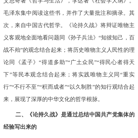
艾思奇著《哲学与生活》，李达著《社会学大纲》。
毛泽东集中阅读这些书，并作了大量批注和摘录。其
次，来自中国古代哲学。《论持久战》将辩证唯物主
义客观地全面地看问题同《孙子兵法》“知彼知己，百
战不殆”的观念结合起来；将历史唯物主义人民性的理
论同《孟子》“得道多助”“广土众民”“得民心者得天
下”等民本观念结合起来；将实践唯物主义同“重实
行”“不行不至”“积而成者”“以久制胜”的知行观结合起
来，展现了深厚的中华文化的哲学根脉。
二、《论持久战》是通过总结中国共产党集体的
经验写出来的