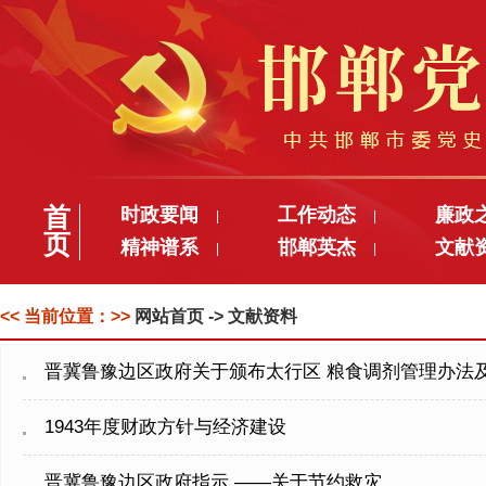
首
时政要闻
工作动态
廉政
|
|
页
精神谱系
邯郸英杰
文献
|
|
<< 当前位置：>>
网站首页
-> 文献资料
晋冀鲁豫边区政府关于颁布太行区 粮食调剂管理办法
1943年度财政方针与经济建设
晋冀鲁豫边区政府指示 ——关于节约救灾