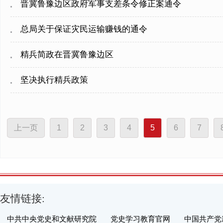
晋冀鲁豫边区政府军事支差条令修正案通令
总局关于保证灾民运输赚钱的通令
精兵简政在晋冀鲁豫边区
坚决执行精兵政策
上一页
1
2
3
4
5
6
7
友情链接:
中共中央党史和文献研究院
党史学习教育官网
中国共产党