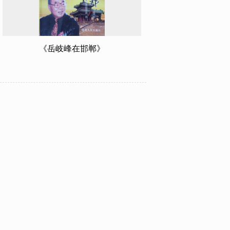
《岳岐峰在邯郸》