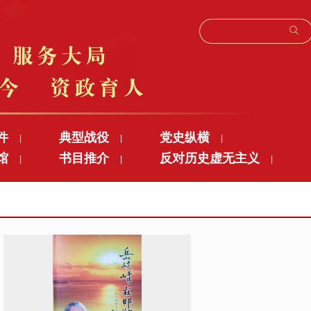
件
典型战役
党史纵横
|
|
|
馆
书目推介
反对历史虚无主义
|
|
|