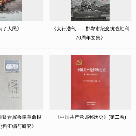
为了人民》
《太行浩气——邯郸市纪念抗战胜利
70周年文集》
师暨晋冀鲁豫革命根
《中国共产党邯郸历史》(第二卷)
史料汇编与研究》